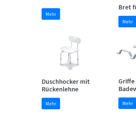
Bret 
Mehr
Mehr
Griffe
Duschhocker mit
Bade
Rückenlehne
Mehr
Mehr