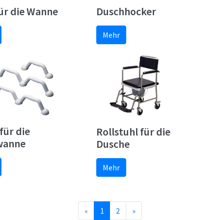
für die Wanne
Duschhocker
Mehr
 für die
Rollstuhl für die
wanne
Dusche
Mehr
«
1
2
»